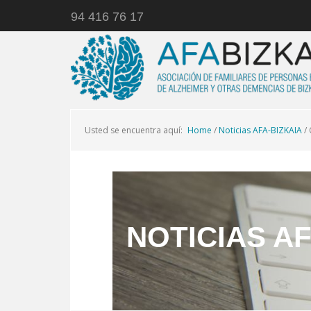
94 416 76 17
Usted se encuentra aquí:
Home
/
Noticias AFA-BIZKAIA
/
NOTICIAS AF