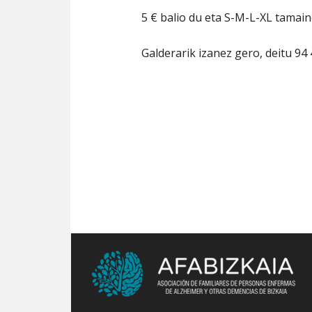
5 € balio du eta S-M-L-XL tamai
Galderarik izanez gero, deitu 94