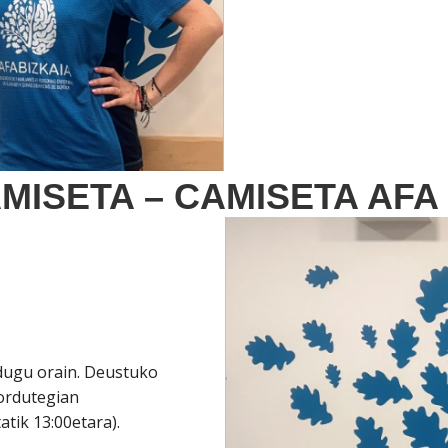
AMISETA – CAMISETA AFA
adugu orain. Deustuko
ordutegian
atik 13:00etara).