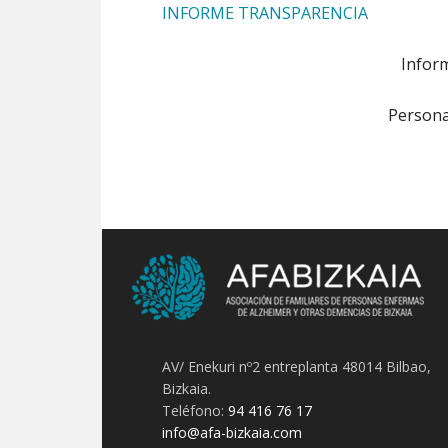
INFORME TRANSPARENCIA
Inform
Persona
AV/ Enekuri nº2 entreplanta 48014 Bilbao,
Bizkaia.
Teléfono:
94 416 76 17
info@afa-bizkaia.com