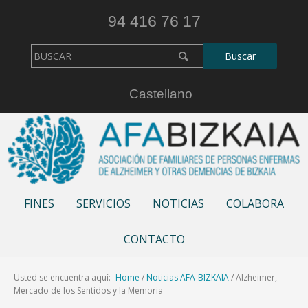
94 416 76 17
Castellano
FINES
SERVICIOS
NOTICIAS
COLABORA
CONTACTO
Usted se encuentra aquí:
Home
/
Noticias AFA-BIZKAIA
/
Alzheimer,
Mercado de los Sentidos y la Memoria