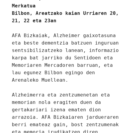
Merkatua
Bilbon, Areatzako kaian Urriaren 20, 
21, 22 eta 23an
AFA Bizkaiak, Alzheimer gaixotasuna 
eta beste dementzia batzuen inguruan 
sentsibilizatzeko lanean, informazio 
karpa bat jarriko du Sentidoen eta 
Memoriaren Mercadoren barruan, eta 
lau egunez Bilbon egingo den 
Arenaleko Muellean.

Alzheimerra eta zentzumenetan eta 
memorian nola eragiten duen da 
gertakariari izena ematen dion 
arrazoia. AFA Bizkaiaren jardueraren 
berri emateaz gain, bost zentzumenak 
eta memoria irudikatzen diren 