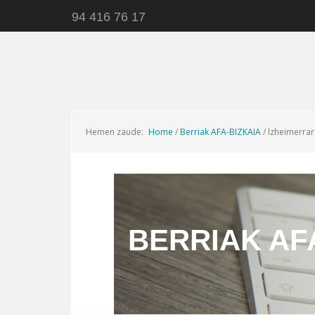
94 416 76 17
Hemen zaude:
Home
/
Berriak AFA-BIZKAIA
/
lzheimerrar
BERRIAK AF