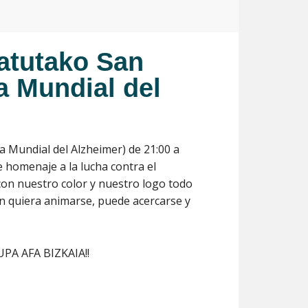
tatutako San
a Mundial del
a Mundial del Alzheimer) de 21:00 a
 homenaje a la lucha contra el
on nuestro color y nuestro logo todo
ien quiera animarse, puede acercarse y
AUPA AFA BIZKAIA!!