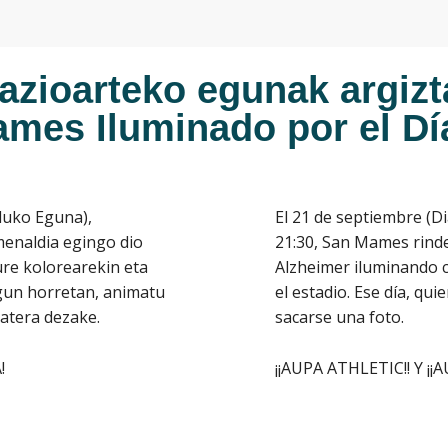
azioarteko egunak argiz
mes Iluminado por el Dí
duko Eguna),
El 21 de septiembre (Di
enaldia egingo dio
21:30, San Mames rinde
re kolorearekin eta
Alzheimer iluminando c
Egun horretan, animatu
el estadio. Ese día, qu
 atera dezake.
sacarse una foto.
!
¡¡AUPA ATHLETIC!! Y ¡¡