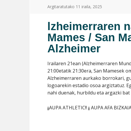
Argitaratutako
11 iraila, 2025
lzheimerraren n
Mames / San Ma
Alzheimer
Irailaren 21ean (Alzheimerraren Mun
21:00etatik 21:30era, San Mamesek om
Alzheimerraren aurkako borrokari, gu
logoarekin estadio osoa argiztatuz. 
nahi duenak, hurbildu eta argazki bat
¡¡AUPA ATHLETIC!! ¡¡ AUPA AFA BIZKAIA